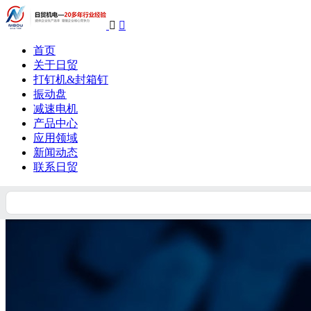


首页
关于日贸
打钉机&封箱钉
振动盘
减速电机
产品中心
应用领域
新闻动态
联系日贸