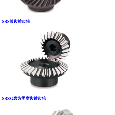
SBS弧齿锥齿轮
SBZG磨齿零度齿锥齿轮