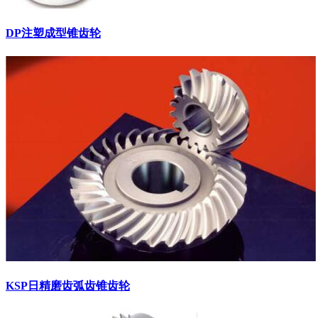
DP注塑成型锥齿轮
KSP日精磨齿弧齿锥齿轮