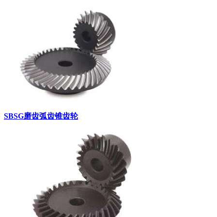
SBSG磨齿弧齿锥齿轮