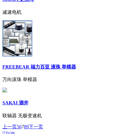
减速电机
FREEBEAR 福力百亚 滚珠 举模器
万向滚珠 举模器
SAKAI 酒井
联轴器 无极变速机
上一页
5
6
7
8
9
下一页

TOP